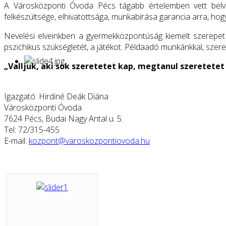
A Városközponti Óvoda Pécs tágabb értelemben vett belvá
felkészültsége, elhivatottsága, munkabírása garancia arra, h
Nevelési elveinkben a gyermekközpontúság kiemelt szerepet já
pszichikus szükségletét, a játékot. Példaadó munkánkkal, szer
„Valljuk, aki sok szeretetet kap, megtanul szeretetet 
Igazgató: Hirdiné Deák Diána
Városközponti Óvoda
7624 Pécs, Budai Nagy Antal u. 5.
Tel: 72/315-455
E-mail:
kozpont@varoskozpontiovoda.hu