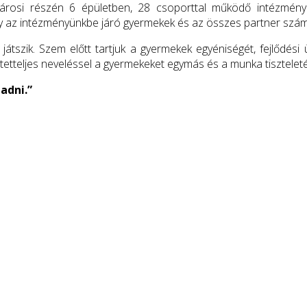
rosi részén 6 épületben, 28 csoporttal működő intézmény. A
ogy az intézményünkbe járó gyermekek és az összes partner szám
tszik. Szem előtt tartjuk a gyermekek egyéniségét, fejlődési 
etetteljes neveléssel a gyermekeket egymás és a munka tisztelet
adni.”