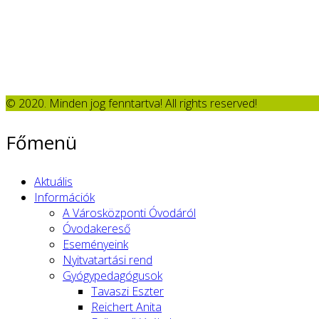
© 2020. Minden jog fenntartva! All rights reserved!
Főmenü
Aktuális
Információk
A Városközponti Óvodáról
Óvodakereső
Eseményeink
Nyitvatartási rend
Gyógypedagógusok
Tavaszi Eszter
Reichert Anita