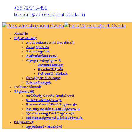
Előző
Előző
Következő
Következő
év
hónap
év
hónap
+36 72/315-455
kozpont@varoskozpontiovoda.hu
Aktuális
Információk
A Városközponti Óvodáról
Óvodakereső
Eseményeink
Nyitvatartási rend
Gyógypedagógusok
Tavaszi Eszter
Reichert Anita
Fejlesztő játékok
Óvodapszichológus
Elérhetőségek
Dokumentumok
Tagóvodák
Székhely óvoda (Budai ovi)
Belvárosi Tagóvoda
Bornemissza Utcai Tagóvoda
Kodály Zoltán Utcai Tagóvoda
Köztársaság Téri Tagóvoda
Móricz Zsigmond Téri Tagóvoda
Pályázatok
EgyMással - Másként