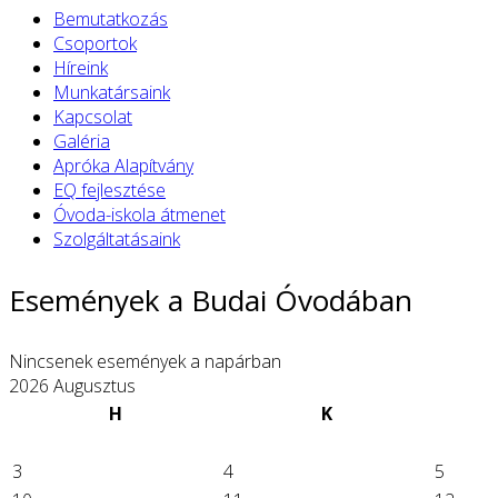
Bemutatkozás
Csoportok
Híreink
Munkatársaink
Kapcsolat
Galéria
Apróka Alapítvány
EQ fejlesztése
Óvoda-iskola átmenet
Szolgáltatásaink
Események a Budai Óvodában
Nincsenek események a napárban
2026 Augusztus
H
K
3
4
5