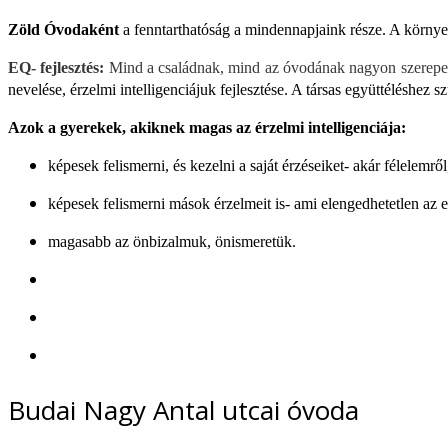
Zöld Óvodaként
a fenntarthatóság a mindennapjaink része. A környe
EQ- fejlesztés:
Mind a családnak, mind az óvodának nagyon szerepe é
nevelése, érzelmi intelligenciájuk fejlesztése. A
társas együttéléshez s
Azok a gyerekek, akiknek magas az érzelmi intelligenciája:
képesek felismerni, és kezelni a saját érzéseiket- akár félelemrő
képesek felismerni mások érzelmeit is- ami elengedhetetlen az e
magasabb az önbizalmuk, önismeretük.
Budai Nagy Antal utcai óvoda