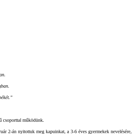
an.
gban.
békét.”
sű csoporttal működünk.
ruár 2-án nyitottuk meg kapuinkat, a 3-6 éves gyermekek nevelésére,