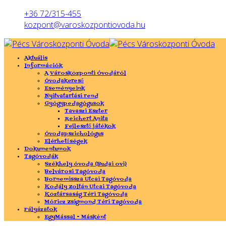
Előző
Előző
Következő
Következő
év
hónap
év
hónap
+36 72/315-455
kozpont@varoskozpontiovoda.hu
Aktuális
Információk
A Városközponti Óvodáról
Óvodakereső
Eseményeink
Nyitvatartási rend
Gyógypedagógusok
Tavaszi Eszter
Reichert Anita
Fejlesztő játékok
Óvodapszichológus
Elérhetőségek
Dokumentumok
Tagóvodák
Székhely óvoda (Budai ovi)
Belvárosi Tagóvoda
Bornemissza Utcai Tagóvoda
Kodály Zoltán Utcai Tagóvoda
Köztársaság Téri Tagóvoda
Móricz Zsigmond Téri Tagóvoda
Pályázatok
EgyMással - Másként