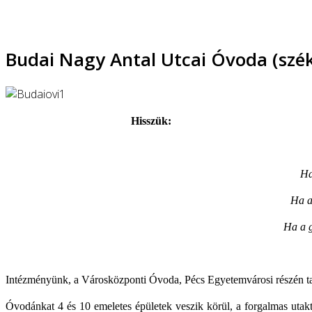
Budai Nagy Antal Utcai Óvoda (szé
Hisszük:
Ha
Ha a
Ha a g
Intézményünk, a Városközponti Óvoda, Pécs Egyetemvárosi részén tal
Óvodánkat 4 és 10 emeletes épületek veszik körül, a forgalmas utak