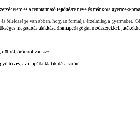
zetvédelem és a fenntartható fejlődésre nevelés már kora gyermekkorba
s felelőssége van abban, hogyan formálja érzelmileg a gyermeket. Cé
zükséges magatartás alakítása drámapedagógiai módszerekkel, játékokka
l, dühről, örömről van szó
gyüttérzés, az empátia kialakulása során,