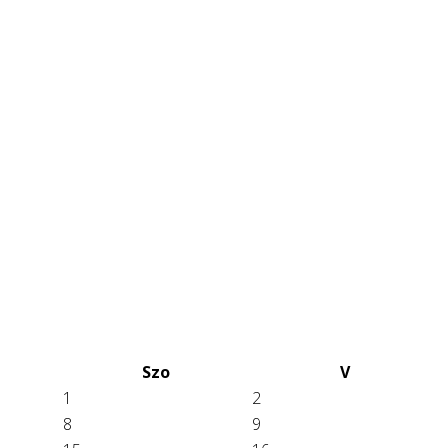
Szo
V
1
2
8
9