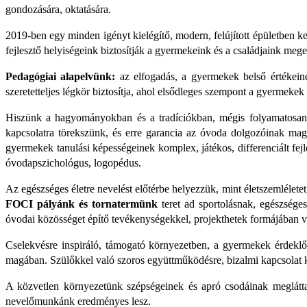
gondozására, oktatására.
2019-ben egy minden igényt kielégítő, modern, felújított épületben 
fejlesztő helyiségeink biztosítják a gyermekeink és a családjaink mege
Pedagógiai alapelvünk:
az elfogadás, a gyermekek belső értékeine
szeretetteljes légkör biztosítja, ahol elsődleges szempont a gyermekek 
Hiszünk a hagyományokban és a tradíciókban, mégis folyamatosan 
kapcsolatra törekszünk, és erre garancia az óvoda dolgozóinak mag
gyermekek tanulási képességeinek komplex, játékos, differenciált fe
óvodapszichológus, logopédus.
Az egészséges életre nevelést előtérbe helyezzük, mint életszemlélet
FOCI pályánk és tornatermünk
teret ad sportolásnak, egészsége
óvodai közösséget építő tevékenységekkel, projekthetek formájában 
Cselekvésre inspiráló, támogató környezetben, a gyermekek érdeklőd
magában. Szülőkkel való szoros együttműködésre, bizalmi kapcsolat k
A közvetlen környezetünk szépségeinek és apró csodáinak megláttatá
nevelőmunkánk eredményes lesz.