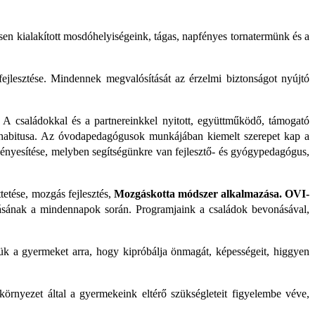
en kialakított mosdóhelyiségeink, tágas, napfényes tornatermünk és a
ejlesztése. Mindennek megvalósítását az érzelmi biztonságot nyújtó
 családokkal és a partnereinkkel nyitott, együttműködő, támogató
tő habitusa. Az óvodapedagógusok munkájában kiemelt szerepet kap a
vényesítése, melyben segítségünkre van fejlesztő- és gyógypedagógus,
tetése, mozgás fejlesztés,
Mozgáskotta módszer alkalmazása. OVI-
tásának a mindennapok során. Programjaink a családok bevonásával,
zük a gyermeket arra, hogy kipróbálja önmagát, képességeit, higgyen
környezet által a gyermekeink eltérő szükségleteit figyelembe véve,