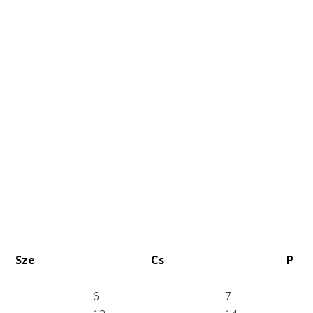
Sze
Cs
P
6
7