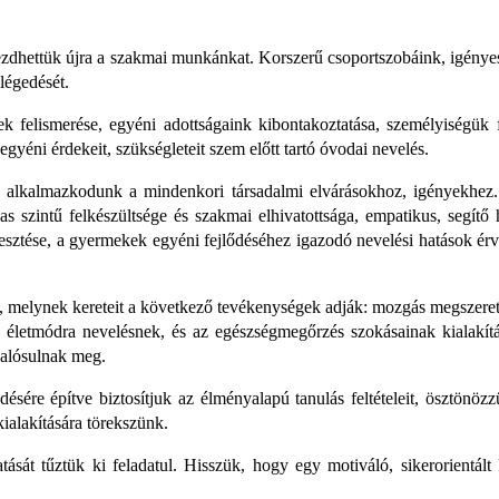
kezdhettük újra a szakmai munkánkat. Korszerű csoportszobáink, igényes
légedését.
k felismerése, egyéni adottságaink kibontakoztatása, személyiségük f
egyéni érdekeit, szükségleteit szem előtt tartó óvodai nevelés.
alkalmazkodunk a mindenkori társadalmi elvárásokhoz, igényekhez. A
as szintű felkészültsége és szakmai elhivatottsága, empatikus, segí
jlesztése, a gyermekek egyéni fejlődéséhez igazodó nevelési hatások ér
et, melynek kereteit a következő tevékenységek adják: mozgás megszeret
s életmódra nevelésnek, és az egészségmegőrzés szokásainak kialakí
valósulnak meg.
ésére építve biztosítjuk az élményalapú tanulás feltételeit, ösztönöz
ialakítására törekszünk.
sát tűztük ki feladatul. Hisszük, hogy egy motiváló, sikerorientált 