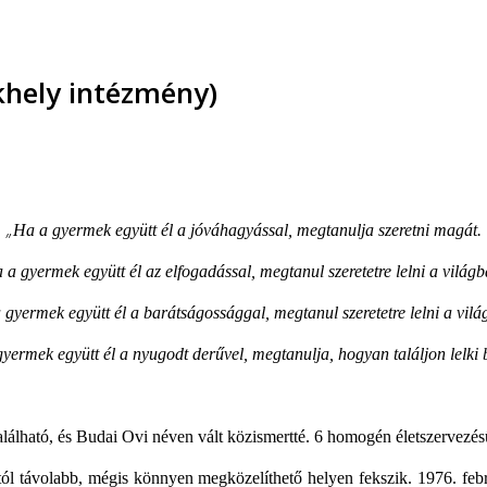
khely intézmény)
„
Ha a gyermek együtt él a jóváhagyással, megtanulja szeretni magát.
 a gyermek együtt él az elfogadással, megtanul szeretetre lelni a világb
 gyermek együtt él a barátságossággal, megtanul szeretetre lelni a vilá
yermek együtt él a nyugodt derűvel, megtanulja, hogyan találjon lelki 
álható, és Budai Ovi néven vált közismertté. 6 homogén életszervezé
tól távolabb, mégis könnyen megközelíthető helyen fekszik. 1976. feb