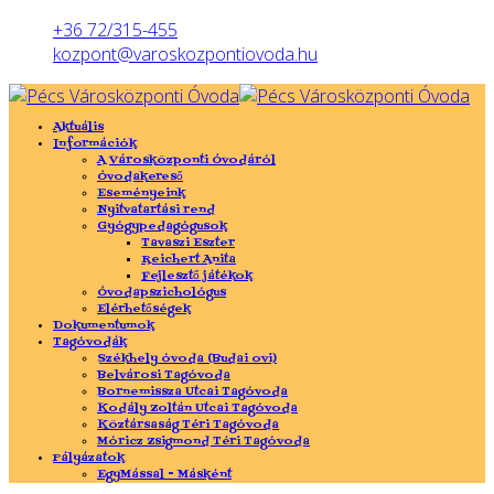
Előző
Előző
Következő
Következő
év
hónap
év
hónap
+36 72/315-455
kozpont@varoskozpontiovoda.hu
Aktuális
Információk
A Városközponti Óvodáról
Óvodakereső
Eseményeink
Nyitvatartási rend
Gyógypedagógusok
Tavaszi Eszter
Reichert Anita
Fejlesztő játékok
Óvodapszichológus
Elérhetőségek
Dokumentumok
Tagóvodák
Székhely óvoda (Budai ovi)
Belvárosi Tagóvoda
Bornemissza Utcai Tagóvoda
Kodály Zoltán Utcai Tagóvoda
Köztársaság Téri Tagóvoda
Móricz Zsigmond Téri Tagóvoda
Pályázatok
EgyMással - Másként