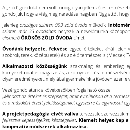
A „zöld” gondolat nem volt mindig olyan jellemző és természet
gondoljuk, hogy a világ megmaradása nagyban függ attól, hogy 
Jelenleg
országos szinten 993 zöld óvoda
működik.
Intézmén
szinten már 33 óvodában
helyezik a nevelőmunka középpon
elismerő
ÖRÖKÖS ZÖLD ÓVODA
címet!
Óvodánk helyzete, fekvése
egyedi értékeket kínál. Jelen
szobrok, terek, középületek) és az élő természet is (Mecsek, Tet
Alkalmazotti közösségünk
szakmailag és emberileg egy
környezettudatos magatartás, a környezet- és természetvédel
olyan eredményeket, mely által gyermekeink a jövőben ezen elve
Vezérgondolatunk a következőkben foglalható össze:
„Mindazt az értéket és szépséget, amit évmilliókon át a termész
és a másokért érzett felelősségünket egyszerre és egymással eg
A projektpedagógia elvét vallva
tervezzük, szervezzük mi
fejlesztve képességeiket, készségeiket
. Kiemelt helyet kap a
kooperatív módszerek alkalmazása.