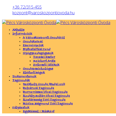
Előző
Előző
Következő
Következő
év
hónap
év
hónap
+36 72/315-455
kozpont@varoskozpontiovoda.hu
Aktuális
Információk
A Városközponti Óvodáról
Óvodakereső
Eseményeink
Nyitvatartási rend
Gyógypedagógusok
Tavaszi Eszter
Reichert Anita
Fejlesztő játékok
Óvodapszichológus
Elérhetőségek
Dokumentumok
Tagóvodák
Székhely óvoda (Budai ovi)
Belvárosi Tagóvoda
Bornemissza Utcai Tagóvoda
Kodály Zoltán Utcai Tagóvoda
Köztársaság Téri Tagóvoda
Móricz Zsigmond Téri Tagóvoda
Pályázatok
EgyMással - Másként