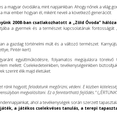
es a magyar óvodákra, mint napjainkban. Ahogy nőnek a világ gon
a mai ember hogyan él, miként neveli a következő generációt.
yünk 2008-ban csatlakozhatott a „Zöld Óvoda” hálózat
tjába a gyermek és a természet kapcsolatának fontosságát 
 van a gazdag történelmi múlt és a változó természet. Karnyújt
tye, Pintér-kert).
aránt együttműködésre, folyamatos megújulásra törekvő te
em mellett. Cselekedeteinkben, tevékenységeinkben biztosítjuk 
k szerint élik majd életüket.
et ránk hagyott, feladatunk megőrizni, védeni. E közben kötelessé
yensúlyban megvalósítani. Ez a fenntartható fejlődés.”
(„ÉRTÜNK”
ndennapjainkat, ahol a tevékenységek során szerzett tapasztal
 játék, a játékos cselekvéses tanulás, a terepi tapaszt