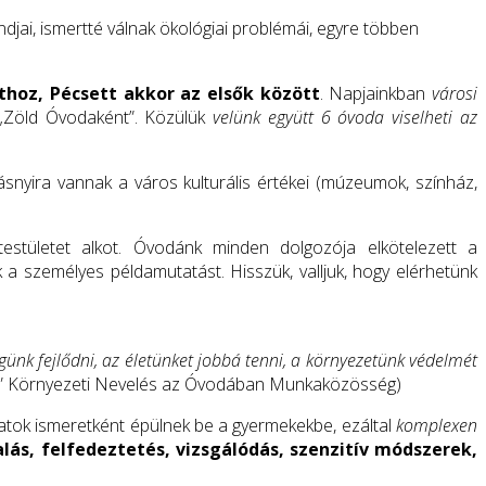
djai, ismertté válnak ökológiai problémái, egyre többen
hoz, Pécsett akkor az elsők között
. Napjainkban
városi
„Zöld Óvodaként”. Közülük
velünk együtt 6 óvoda viselheti az
ásnyira vannak a város kulturális értékei (múzeumok, színház,
stületet alkot. Óvodánk minden dolgozója elkötelezett a
a személyes példamutatást. Hisszük, valljuk, hogy elérhetünk
günk fejlődni, az életünket jobbá tenni, a környezetünk védelmét
 Környezeti Nevelés az Óvodában Munkaközösség)
atok ismeretként épülnek be a gyermekekbe, ezáltal
komplexen
alás, felfedeztetés, vizsgálódás, szenzitív módszerek,