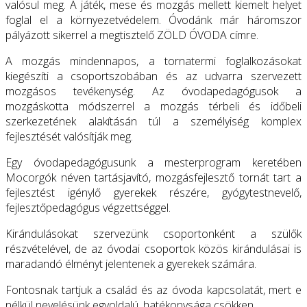
valósul meg. A játék, mese és mozgás mellett kiemelt helyet
foglal el a környezetvédelem. Óvodánk már háromszor
pályázott sikerrel a megtisztelő ZÖLD ÓVODA címre.
A mozgás mindennapos, a tornatermi foglalkozásokat
kiegészíti a csoportszobában és az udvarra szervezett
mozgásos tevékenység. Az óvodapedagógusok a
mozgáskotta módszerrel a mozgás térbeli és időbeli
szerkezetének alakításán túl a személyiség komplex
fejlesztését valósítják meg.
Egy óvodapedagógusunk a mesterprogram keretében
Mocorgók néven tartásjavító, mozgásfejlesztő tornát tart a
fejlesztést igénylő gyerekek részére, gyógytestnevelő,
fejlesztőpedagógus végzettséggel.
Kirándulásokat szervezünk csoportonként a szülők
részvételével, de az óvodai csoportok közös kirándulásai is
maradandó élményt jelentenek a gyerekek számára.
Fontosnak tartjuk a család és az óvoda kapcsolatát, mert e
nélkül nevelésünk egyoldalú, hatékonysága csökken.