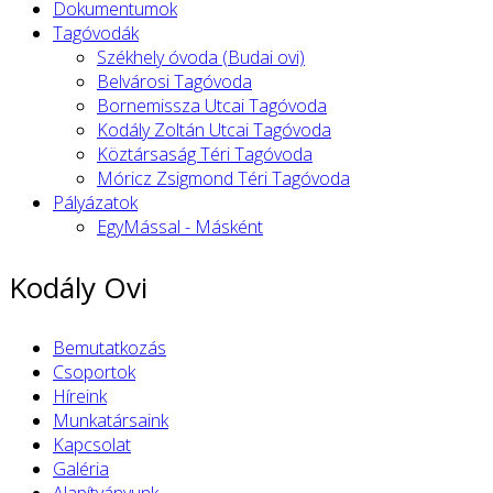
Dokumentumok
Tagóvodák
Székhely óvoda (Budai ovi)
Belvárosi Tagóvoda
Bornemissza Utcai Tagóvoda
Kodály Zoltán Utcai Tagóvoda
Köztársaság Téri Tagóvoda
Móricz Zsigmond Téri Tagóvoda
Pályázatok
EgyMással - Másként
Kodály Ovi
Bemutatkozás
Csoportok
Híreink
Munkatársaink
Kapcsolat
Galéria