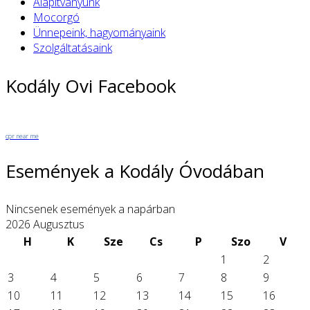
Alapítványunk
Mocorgó
Ünnepeink, hagyományaink
Szolgáltatásaink
Kodály Ovi Facebook
cpr near me
Események a Kodály Óvodában
Nincsenek események a napárban
2026 Augusztus
H
K
Sze
Cs
P
Szo
V
1
2
3
4
5
6
7
8
9
10
11
12
13
14
15
16