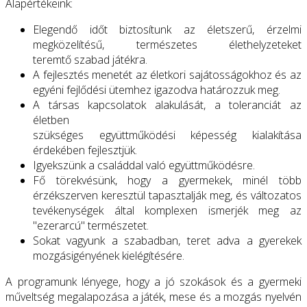
Alapértékeink:
Elegendő időt biztosítunk az életszerű, érzelmi
megközelítésű, természetes élethelyzeteket
teremtő szabad játékra.
A fejlesztés menetét az életkori sajátosságokhoz és az
egyéni fejlődési ütemhez igazodva határozzuk meg.
A társas kapcsolatok alakulását, a toleranciát az
életben
szükséges együttműködési képesség kialakítása
érdekében fejlesztjük.
Igyekszünk a családdal való együttműködésre.
Fő törekvésünk, hogy a gyermekek, minél több
érzékszerven keresztül tapasztalják meg, és változatos
tevékenységek által komplexen ismerjék meg az
"ezerarcú" természetet.
Sokat vagyunk a szabadban, teret adva a gyerekek
mozgásigényének kielégítésére.
A programunk lényege, hogy a jó szokások és a gyermeki
műveltség megalapozása a játék, mese és a mozgás nyelvén