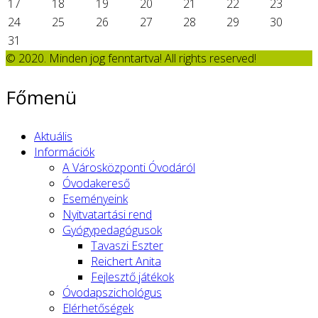
17
18
19
20
21
22
23
24
25
26
27
28
29
30
31
© 2020. Minden jog fenntartva! All rights reserved!
Főmenü
Aktuális
Információk
A Városközponti Óvodáról
Óvodakereső
Eseményeink
Nyitvatartási rend
Gyógypedagógusok
Tavaszi Eszter
Reichert Anita
Fejlesztő játékok
Óvodapszichológus
Elérhetőségek