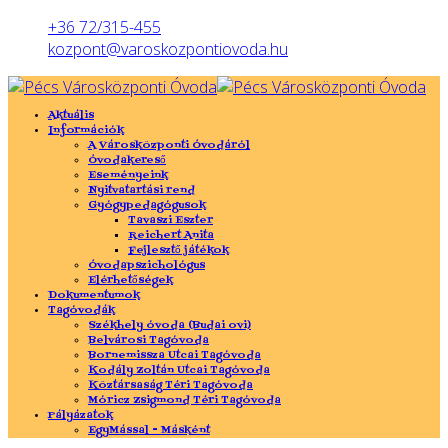
Előző
Előző
Következő
Következő
év
hónap
év
hónap
+36 72/315-455
kozpont@varoskozpontiovoda.hu
Aktuális
Információk
A Városközponti Óvodáról
Óvodakereső
Eseményeink
Nyitvatartási rend
Gyógypedagógusok
Tavaszi Eszter
Reichert Anita
Fejlesztő játékok
Óvodapszichológus
Elérhetőségek
Dokumentumok
Tagóvodák
Székhely óvoda (Budai ovi)
Belvárosi Tagóvoda
Bornemissza Utcai Tagóvoda
Kodály Zoltán Utcai Tagóvoda
Köztársaság Téri Tagóvoda
Móricz Zsigmond Téri Tagóvoda
Pályázatok
EgyMással - Másként