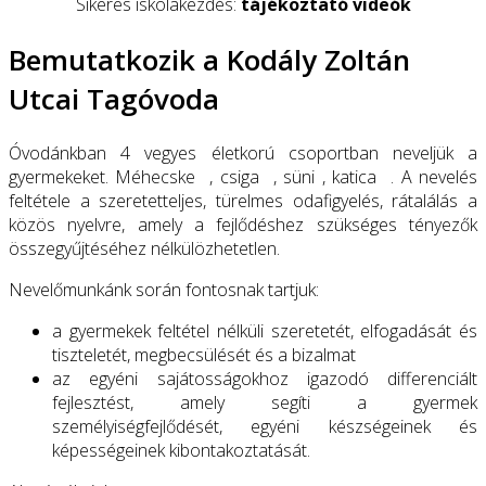
Sikeres iskolakezdés:
tájékoztató videók
Bemutatkozik a Kodály Zoltán
Utcai Tagóvoda
Óvodánkban 4 vegyes életkorú csoportban neveljük a
gyermekeket. Méhecske , csiga , süni , katica . A nevelés
feltétele a szeretetteljes, türelmes odafigyelés, rátalálás a
közös nyelvre, amely a fejlődéshez szükséges tényezők
összegyűjtéséhez nélkülözhetetlen.
Nevelőmunkánk során fontosnak tartjuk:
a gyermekek feltétel nélküli szeretetét, elfogadását és
tiszteletét, megbecsülését és a bizalmat
az egyéni sajátosságokhoz igazodó differenciált
fejlesztést, amely segíti a gyermek
személyiségfejlődését, egyéni készségeinek és
képességeinek kibontakoztatását.