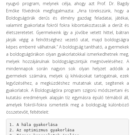
nyugvó program, melynek célja, ahogy azt Prof. Dr. Bagdy
Emőke fővédnök megfogalmazta: „Arra törekszünk, hogy a
Boldogságórák derűs és élmény gazdag feladatai, játékai,
valamint gyakorlatai fokról fokra kibontakoztassák a derűt és
életszeretetet. Gyermekeink így a jövőbe vetett hittel, bátran
járják végig a felnőttséghez vezető utat, majd boldogságra
képes emberré válhatnak.” A boldogság tanítható, a gyermekek
a boldogságórákon olyan gyakorlatokkal ismerkedhetnek meg,
melyek hozzájárulnak boldogságszintjük megnöveléséhez. A
mindennapok során nagyon sok olyan helyzet adódik a
gyermekek számára, melyek új kihívásokat tartogatnak, ezek
legyőzéséhez, a megküzdéshez mutatnak utat, segítenek a
gyakorlatok. A Boldogságóra program szigorú módszertani és
kutatási eredmények alapján tíz egymásra épülő témából áll,
amelyek fokról-fokra ismertetik meg a boldogság különböző
összetevőit, feltételeit:
1. A hála gyakorlása

2. Az optimizmus gyakorlása
