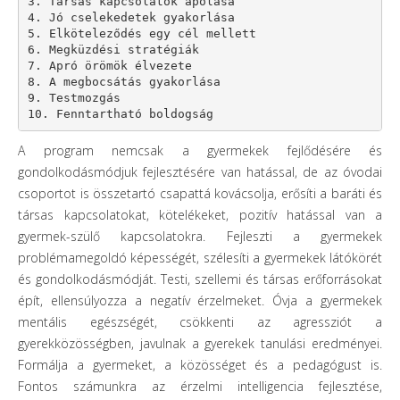
3. Társas kapcsolatok ápolása 

4. Jó cselekedetek gyakorlása

5. Elköteleződés egy cél mellett

6. Megküzdési stratégiák

7. Apró örömök élvezete                              

8. A megbocsátás gyakorlása

9. Testmozgás

10. Fenntartható boldogság 
A program nemcsak a gyermekek fejlődésére és
gondolkodásmódjuk fejlesztésére van hatással, de az óvodai
csoportot is összetartó csapattá kovácsolja, erősíti a baráti és
társas kapcsolatokat, kötelékeket, pozitív hatással van a
gyermek-szülő kapcsolatokra. Fejleszti a gyermekek
problémamegoldó képességét, szélesíti a gyermekek látókörét
és gondolkodásmódját. Testi, szellemi és társas erőforrásokat
épít, ellensúlyozza a negatív érzelmeket. Óvja a gyermekek
mentális egészségét, csökkenti az agressziót a
gyerekközösségben, javulnak a gyerekek tanulási eredményei.
Formálja a gyermeket, a közösséget és a pedagógust is.
Fontos számunkra az érzelmi intelligencia fejlesztése,