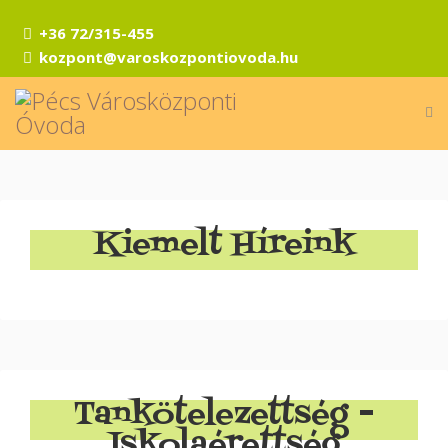
+36 72/315-455
kozpont@varoskozpontiovoda.hu
Kiemelt Híreink
Tankötelezettség -
Iskolaérettség