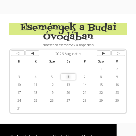
Előző
Előző
Következő
Következő
év
hónap
hónap
év
Események a Budai
Óvodában
Nincsenek események a napárban
2026 Augusztus
H
K
Sze
Cs
P
Szo
V
1
2
3
4
5
6
7
8
9
10
11
12
13
14
15
16
17
18
19
20
21
22
23
24
25
26
27
28
29
30
31