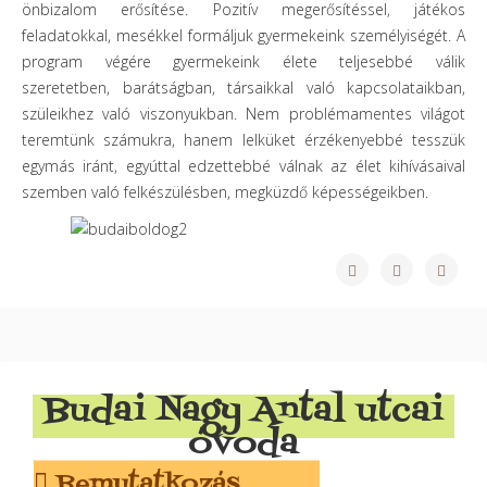
önbizalom erősítése. Pozitív megerősítéssel, játékos
feladatokkal, mesékkel formáljuk gyermekeink személyiségét. A
program végére gyermekeink élete teljesebbé válik
szeretetben, barátságban, társaikkal való kapcsolataikban,
szüleikhez való viszonyukban. Nem problémamentes világot
teremtünk számukra, hanem lelküket érzékenyebbé tesszük
egymás iránt, egyúttal edzettebbé válnak az élet kihívásaival
szemben való felkészülésben, megküzdő képességeikben.
Budai Nagy Antal utcai
óvoda
Bemutatkozás